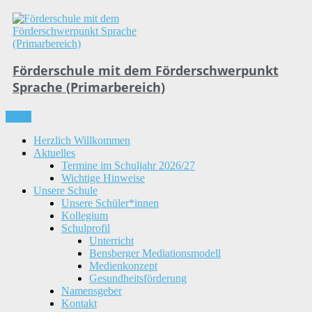
Skip
to
content
Förderschule mit dem Förderschwerpunkt
Sprache (Primarbereich)
Menu
Herzlich Willkommen
Aktuelles
Termine im Schuljahr 2026/27
Wichtige Hinweise
Unsere Schule
Unsere Schüler*innen
Kollegium
Schulprofil
Unterricht
Bensberger Mediationsmodell
Medienkonzept
Gesundheitsförderung
Namensgeber
Kontakt