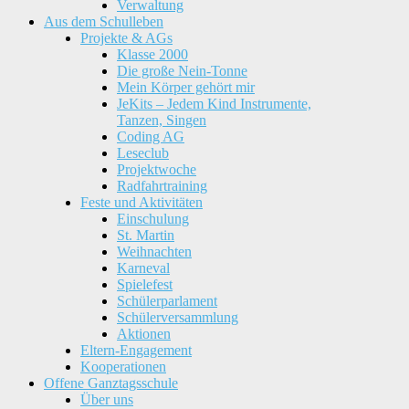
Verwaltung
Aus dem Schulleben
Projekte & AGs
Klasse 2000
Die große Nein-Tonne
Mein Körper gehört mir
JeKits – Jedem Kind Instrumente,
Tanzen, Singen
Coding AG
Leseclub
Projektwoche
Radfahrtraining
Feste und Aktivitäten
Einschulung
St. Martin
Weihnachten
Karneval
Spielefest
Schülerparlament
Schülerversammlung
Aktionen
Eltern-Engagement
Kooperationen
Offene Ganztagsschule
Über uns