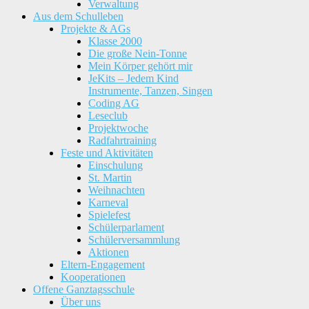
Verwaltung
Aus dem Schulleben
Projekte & AGs
Klasse 2000
Die große Nein-Tonne
Mein Körper gehört mir
JeKits – Jedem Kind
Instrumente, Tanzen, Singen
Coding AG
Leseclub
Projektwoche
Radfahrtraining
Feste und Aktivitäten
Einschulung
St. Martin
Weihnachten
Karneval
Spielefest
Schülerparlament
Schülerversammlung
Aktionen
Eltern-Engagement
Kooperationen
Offene Ganztagsschule
Über uns