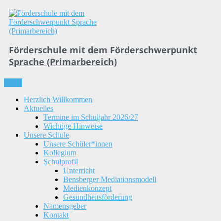
Skip
to
content
Förderschule mit dem Förderschwerpunkt
Sprache (Primarbereich)
Menu
Herzlich Willkommen
Aktuelles
Termine im Schuljahr 2026/27
Wichtige Hinweise
Unsere Schule
Unsere Schüler*innen
Kollegium
Schulprofil
Unterricht
Bensberger Mediationsmodell
Medienkonzept
Gesundheitsförderung
Namensgeber
Kontakt