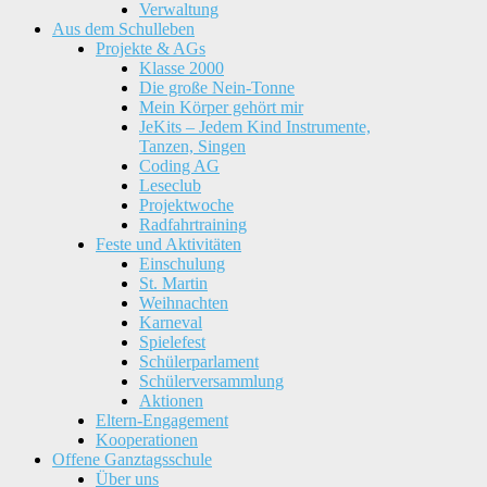
Verwaltung
Aus dem Schulleben
Projekte & AGs
Klasse 2000
Die große Nein-Tonne
Mein Körper gehört mir
JeKits – Jedem Kind Instrumente,
Tanzen, Singen
Coding AG
Leseclub
Projektwoche
Radfahrtraining
Feste und Aktivitäten
Einschulung
St. Martin
Weihnachten
Karneval
Spielefest
Schülerparlament
Schülerversammlung
Aktionen
Eltern-Engagement
Kooperationen
Offene Ganztagsschule
Über uns