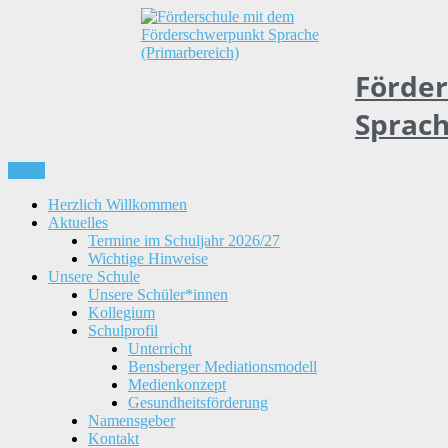
Skip
to
content
Förde
Sprach
Menu
Herzlich Willkommen
Aktuelles
Termine im Schuljahr 2026/27
Wichtige Hinweise
Unsere Schule
Unsere Schüler*innen
Kollegium
Schulprofil
Unterricht
Bensberger Mediationsmodell
Medienkonzept
Gesundheitsförderung
Namensgeber
Kontakt