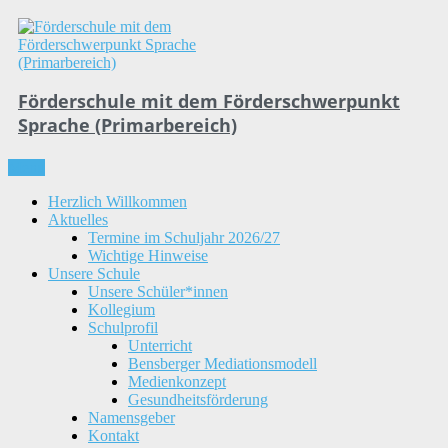
Skip
to
content
Förderschule mit dem Förderschwerpunkt
Sprache (Primarbereich)
Menu
Herzlich Willkommen
Aktuelles
Termine im Schuljahr 2026/27
Wichtige Hinweise
Unsere Schule
Unsere Schüler*innen
Kollegium
Schulprofil
Unterricht
Bensberger Mediationsmodell
Medienkonzept
Gesundheitsförderung
Namensgeber
Kontakt