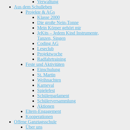
Verwaltung
Aus dem Schulleben
Projekte & AGs
Klasse 2000
Die große Nein-Tonne
Mein Körper gehört mir
JeKits – Jedem Kind Instrumente,
Tanzen, Singen
Coding AG
Leseclub
Projektwoche
Radfahrtraining
Feste und Aktivitäten
Einschulung
St. Martin
Weihnachten
Karneval
Spielefest
Schülerparlament
Schülerversammlung
Aktionen
Eltern-Engagement
Kooperationen
Offene Ganztagsschule
Über uns