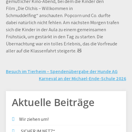
gemütlicher Kino-Abend, bei dem die Kinder den
Film „Die Olchis – Willkommen in
Schmuddelfing“ anschauten. Popcorn und Co. durfte
dabei natürlich nicht fehlen. Am nächsten Morgen trafen
sich die Kinder in der Aula zu einem gemeinsamen
Frühstück, um gestärkt in den Tag zu starten. Die
Übernachtung war ein tolles Erlebnis, das die Vorfreude
aller auf die Klassenfahrt steigerte. 🧸
Beitragsnavigation
Besuch im Tierheim – Spendenübergabe der Hunde AG
Karneval an der Michael-Ende-Schule 2026
Aktuelle Beiträge
Wir ziehen um!
„SICHER IM NETZ“