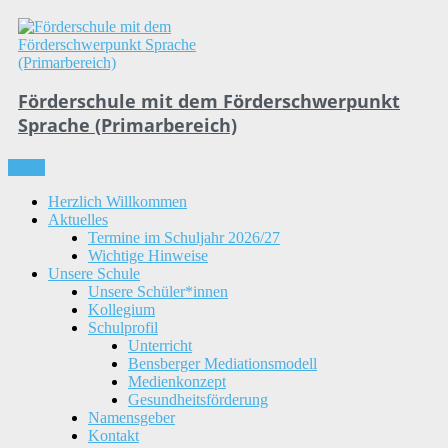
Skip
to
content
Förderschule mit dem Förderschwerpunkt
Sprache (Primarbereich)
Menu
Herzlich Willkommen
Aktuelles
Termine im Schuljahr 2026/27
Wichtige Hinweise
Unsere Schule
Unsere Schüler*innen
Kollegium
Schulprofil
Unterricht
Bensberger Mediationsmodell
Medienkonzept
Gesundheitsförderung
Namensgeber
Kontakt