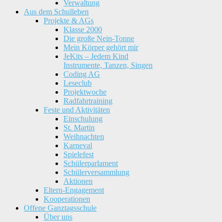
Verwaltung
Aus dem Schulleben
Projekte & AGs
Klasse 2000
Die große Nein-Tonne
Mein Körper gehört mir
JeKits – Jedem Kind
Instrumente, Tanzen, Singen
Coding AG
Leseclub
Projektwoche
Radfahrtraining
Feste und Aktivitäten
Einschulung
St. Martin
Weihnachten
Karneval
Spielefest
Schülerparlament
Schülerversammlung
Aktionen
Eltern-Engagement
Kooperationen
Offene Ganztagsschule
Über uns