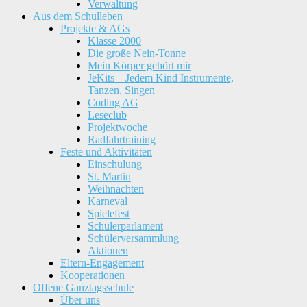
Verwaltung
Aus dem Schulleben
Projekte & AGs
Klasse 2000
Die große Nein-Tonne
Mein Körper gehört mir
JeKits – Jedem Kind Instrumente,
Tanzen, Singen
Coding AG
Leseclub
Projektwoche
Radfahrtraining
Feste und Aktivitäten
Einschulung
St. Martin
Weihnachten
Karneval
Spielefest
Schülerparlament
Schülerversammlung
Aktionen
Eltern-Engagement
Kooperationen
Offene Ganztagsschule
Über uns