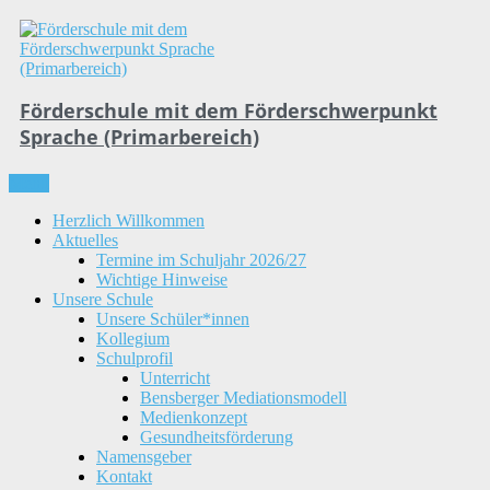
Skip
to
content
Förderschule mit dem Förderschwerpunkt
Sprache (Primarbereich)
Menu
Herzlich Willkommen
Aktuelles
Termine im Schuljahr 2026/27
Wichtige Hinweise
Unsere Schule
Unsere Schüler*innen
Kollegium
Schulprofil
Unterricht
Bensberger Mediationsmodell
Medienkonzept
Gesundheitsförderung
Namensgeber
Kontakt